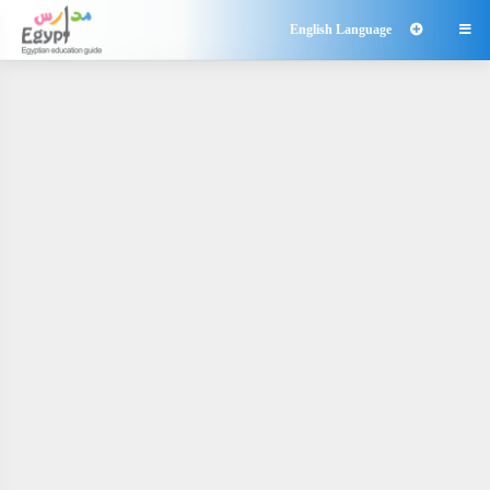
English Language
