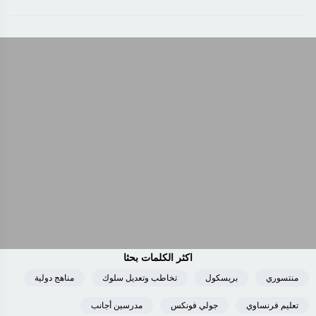
اكثر الكلمات بحثا
منتسوري
بريسكول
تخاطب وتعديل سلوك
مناهج دولية
تعليم فرنساوي
جولي فونكس
مدرسين أجانب