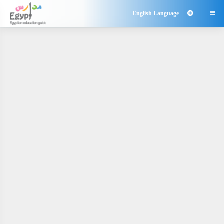
English Language
