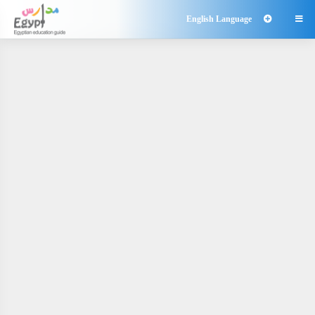
English Language
