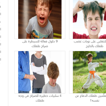
ف
ا
ع
ا
ا
لتتغلبي على نوبات غضب
9 حلول فعالة للسيطرة على
ا
طفلك بالخارج
صراخ طفلك
ا
ا
علِّمين طفلك الدفاع عن
4 سلبيات خطيرة للصراخ في وجه
نفسه؟
طفلك