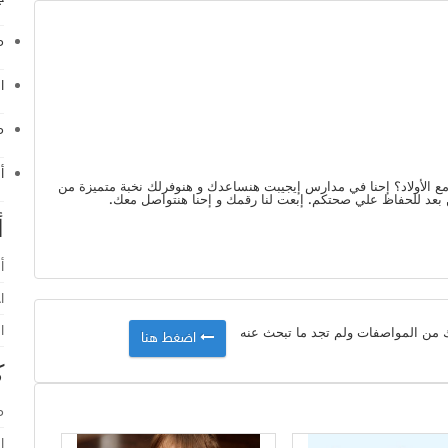
م
ا
م
أ
ع الأولاد؟ إحنا في مدارس إيجيبت هنساعدك و هنوفرلك نخبة متميزة من
بعد للحفاظ علي صحتكم. إبعت لنا رقمك و إحنا هنتواصل معك.
أ
أ
ا
ا
ك من المواصفات ولم تجد ما تبحث عنه
اضغط هنا
ك
م
ا