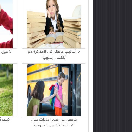
5 أساليب خاطئة فى المذاكرة مع
5 حيل 
أبنائك , إحذريها!
توقفى عن هذه العادات حتى
كيف تُ
لايخاف ابنك من المدرسة!