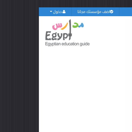
اضف مؤسستك مجانا
دخول