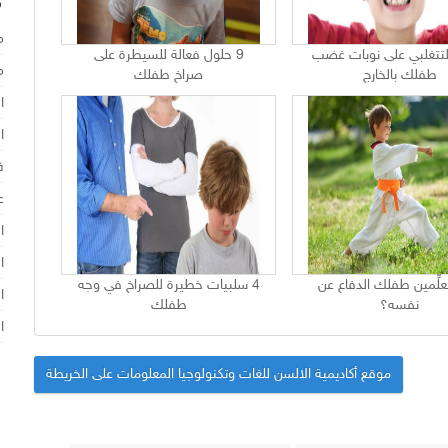
ك
م
لتتغلبي على نوبات غضب
9 حلول فعالة للسيطرة على
م
طفلك بالخارج
صراخ طفلك
ا
ا
ف
ع
ا
ا
علِّمين طفلك الدفاع عن
4 سلبيات خطيرة للصراخ في وجه
ا
نفسه؟
طفلك
ا
موقع أكاديمية الالسن للغات وتكنولوجيا المعلومات على الخريطة