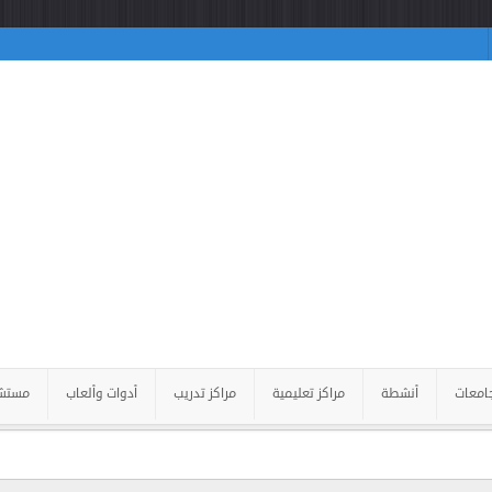
امعات
أنشطة
مراكز تعليمية
مراكز تدريب
أدوات وألعاب
مستش