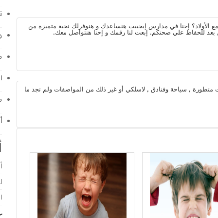
ت
ع الأولاد؟ إحنا في مدارس إيجيبت هنساعدك و هنوفرلك نخبة متميزة من
بعد للحفاظ علي صحتكم. إبعت لنا رقمك و إحنا هنتواصل معك.
ج
م
ا
تطورة , سياحة وفنادق , لاسلكي أو غير ذلك من المواصفات ولم تجد ما
م
أ
أ
أ
ا
ا