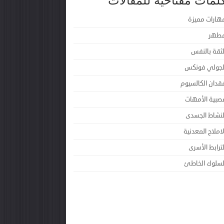
لمات مفتاحية للمقالات
هارات مميزة
طهر
لثقة بالنفس
لجولي فونكس
قدان الكالسيوم
صبية الأمهات
لنشاط الجسدى
لاملاح المعدنية
لترابط الأسرى
لسلوك الخاطئ