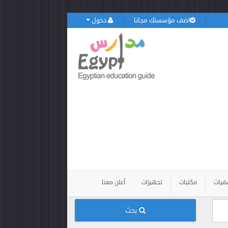
اضف مؤسستك مجانا
دخول
فيات
مكتبات
تجهيزات
أعلن معنا
بحث