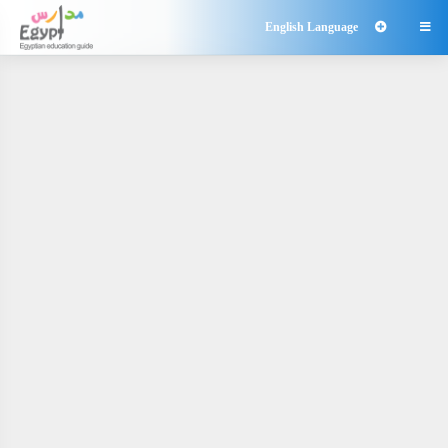
English Language
