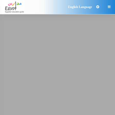
English Language
