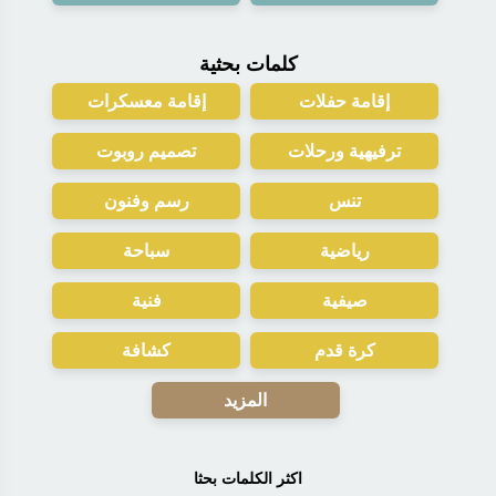
كلمات بحثية
إقامة حفلات
إقامة معسكرات
ترفيهية ورحلات
تصميم روبوت
تنس
رسم وفنون
رياضية
سباحة
صيفية
فنية
كرة قدم
كشافة
المزيد
اكثر الكلمات بحثا