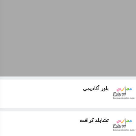
باور أكاديمي
تشايلد كرافت