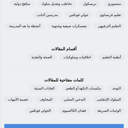
منتسوري
بريسكول
تخاطب وتعديل سلوك
مناهج دولية
تعليم فرنساوي
جولي فونكس
مدرسين أجانب
التعليم الترفيهي
معسكرات صيفية وشتوية
أنشطة ما بعد المدرسة
أقسام المقالات
أنظمة التعليم
اخلاقيات وسلوكيات
الصحة والتغذية
كلمات مفتاحية للمقالات
التوحد
مكسبات النكهة أو الطعم
العادات السيئة
السلوك الإنتقامى
التدخين السلبي
المخاوف
عصبية الأمهات
الوجبات السريعة
فقدان الكالسيوم
الجولي فونكس