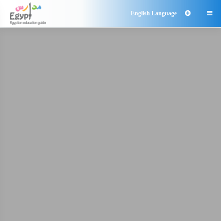
English Language
