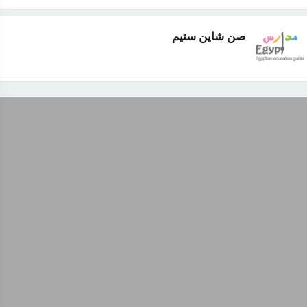
صن شاين ستيم