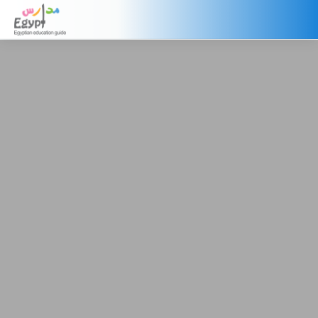
English Language
