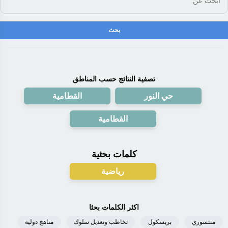
تصفية النتائج حسب المناطق
حي النور
القطامية
القطامية
كلمات بحثية
رياضية
اكثر الكلمات بحثا
منتسوري
بريسكول
تخاطب وتعديل سلوك
مناهج دولية