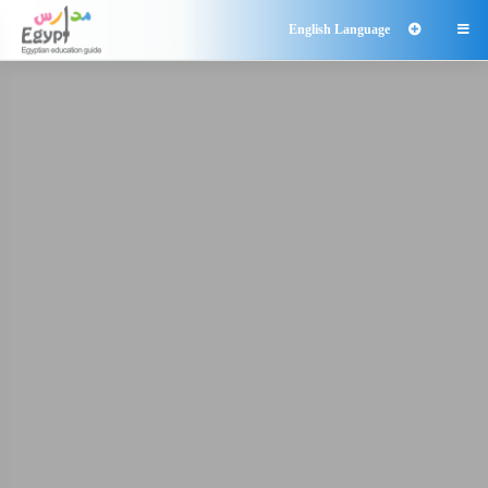
English Language
