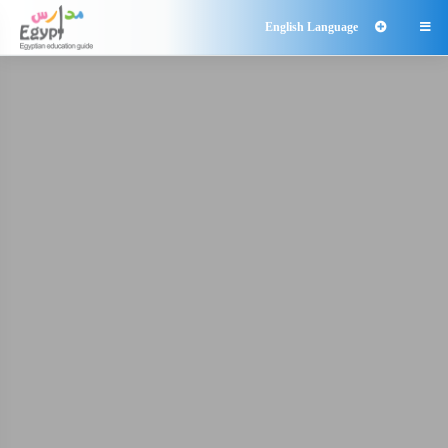
English Language
