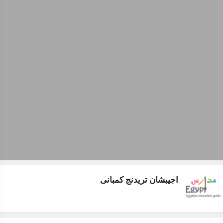
اجيبشان تريدنج كمبانى