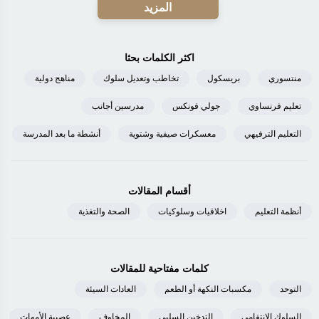
المزيد
اكثر الكلمات بحثا
منتسوري
بريسكول
تخاطب وتعديل سلوك
مناهج دولية
تعليم فرنساوي
جولي فونكس
مدرسين أجانب
التعليم الترفيهي
معسكرات صيفية وشتوية
أنشطة ما بعد المدرسة
أقسام المقالات
أنظمة التعليم
اخلاقيات وسلوكيات
الصحة والتغذية
كلمات مفتاحية للمقالات
التوحد
مكسبات النكهة أو الطعم
العادات السيئة
السلوك الإنتقامى
التدخين السلبي
المخاوف
عصبية الأمهات