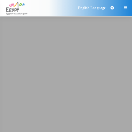
English Language
