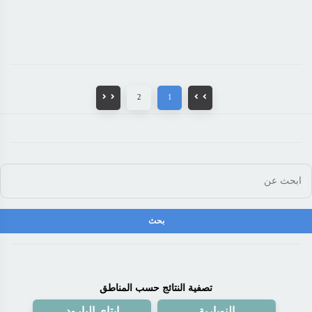
2
1
تصفية النتائج حسب المناطق
النوبارية
ايتاى البارود