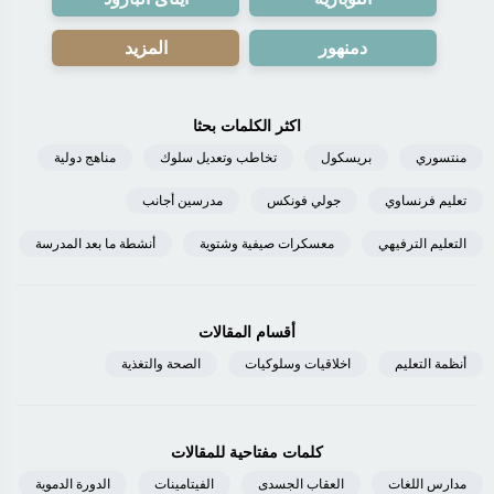
دمنهور
المزيد
اكثر الكلمات بحثا
منتسوري
بريسكول
تخاطب وتعديل سلوك
مناهج دولية
تعليم فرنساوي
جولي فونكس
مدرسين أجانب
التعليم الترفيهي
معسكرات صيفية وشتوية
أنشطة ما بعد المدرسة
أقسام المقالات
أنظمة التعليم
اخلاقيات وسلوكيات
الصحة والتغذية
كلمات مفتاحية للمقالات
مدارس اللغات
العقاب الجسدى
الفيتامينات
الدورة الدموية