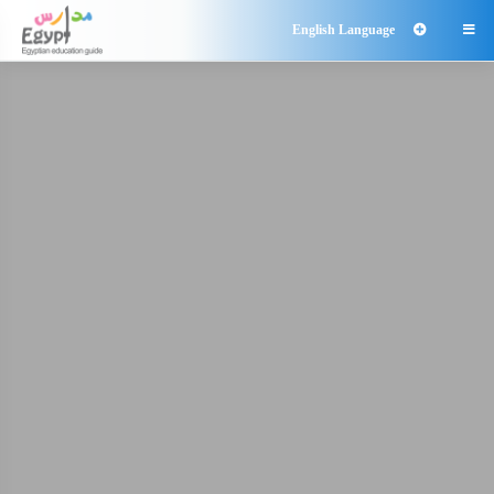
English Language
