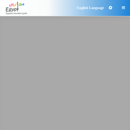
English Language
