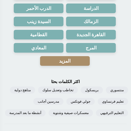
الدراسة
الدرب الأحمر
الزمالك
السيدة زينب
القاهرة الجديدة
القطامية
المرج
المعادي
المزيد
اكثر الكلمات بحثا
منتسوري
بريسكول
تخاطب وتعديل سلوك
مناهج دولية
تعليم فرنساوي
جولي فونكس
مدرسين أجانب
التعليم الترفيهي
معسكرات صيفية وشتوية
أنشطة ما بعد المدرسة