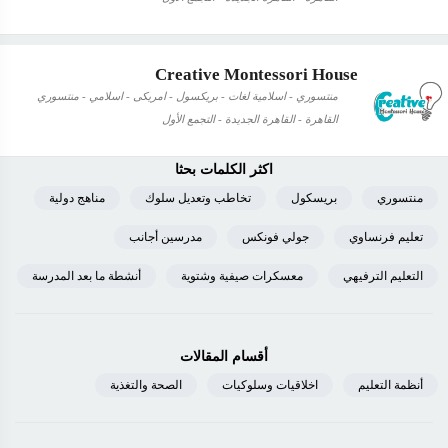
Creative Montessori House
منتسوري - اسلامية لغات - بريكسول - امريكى - اسلامي - منتسوري
القاهرة - القاهرة الجديدة - التجمع الأول
اكثر الكلمات بحثا
منتسوري
بريسكول
تخاطب وتعديل سلوك
مناهج دولية
تعليم فرنساوي
جولي فونكس
مدرسين أجانب
التعليم الترفيهي
معسكرات صيفية وشتوية
أنشطة ما بعد المدرسة
أقسام المقالات
أنظمة التعليم
اخلاقيات وسلوكيات
الصحة والتغذية