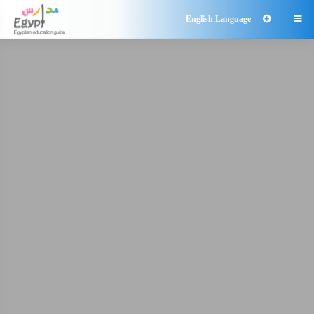
English Language
