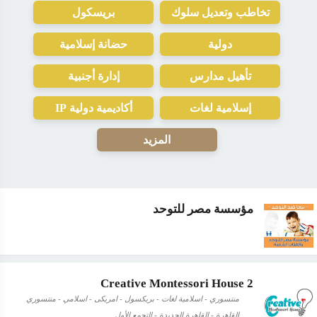
تخاطب وتعديل سلوك
بريسكول
دولية
حضانة إسلامية
تأهيل مدارس
إدارة أجنبية
إسلامية لغات
أكاديمية دولية IP
المزيد
مؤسسة مصر للتوحد
Creative Montessori House 2
منتسوري - اسلامية لغات - بريكسول - امريكى - اسلامي - منتسوري
القاهرة - القاهرة الجديدة - التجمع الأول