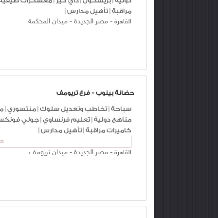
دولية
|
بريسكول
|
داي كير
|
معسكرات صيفية 
مراقبة
|
تأهيل مدارس
|
-
مصر الجديدة
-
ميدان المحكمة
القاهرة
حضانة بينوب - فرع تريومف
سباحة
|
تخاطب وتعديل سلوك
|
منتسوري
|
م
مناهج دولية
|
تعليم فرنساوي
|
جولي فونك
كاميرات مراقبة
|
تأهيل مدارس
|
طف
-
مصر الجديدة
-
ميدان تريومف
القاهرة