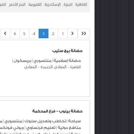
القاهرة
الجيزة
الإسكندرية
القليوبية
البحر الأحمر
الشر
6
5
4
3
2
1
حضانة بيج ستيب
حضانة إسلامية
|
منتسوري
|
بريسكول
|
-
المعادي الجديدة
-
المعادي
القاهرة
حضانة بينوب - فرع المحكمة
سباحة
|
تخاطب وتعديل سلوك
|
منتسوري
|
م
مناهج دولية
|
تعليم فرنساوي
|
جولي فونك