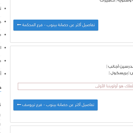
وشتوية
|
كاميرات
ت
ج
تفاصيل أكثر عن حضانة بينوب - فرع المحكمة
م
ا
م
درسين أجانب
|
س
|
بريسكول
|
أ
لك هو أولويتنا الأولى
خ
ن
تفاصيل أكثر عن حضانة بينوب - فرع تريومف