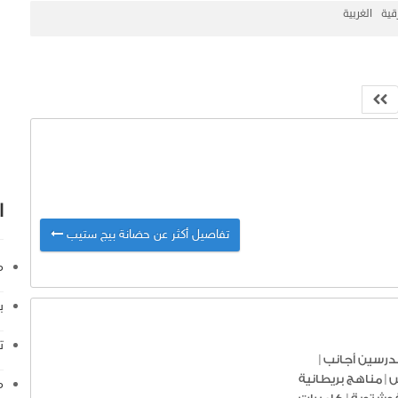
قية
الغربية
ا
تفاصيل أكثر عن حضانة بيج ستيب
م
ب
ت
درسين أجانب
|
س
|
مناهج بريطانية
م