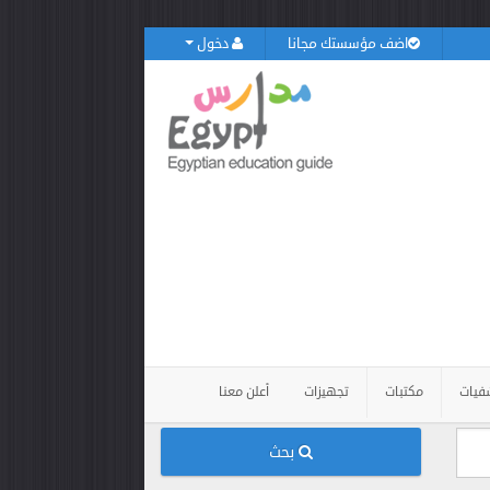
اضف مؤسستك مجانا
دخول
فيات
مكتبات
تجهيزات
أعلن معنا
بحث