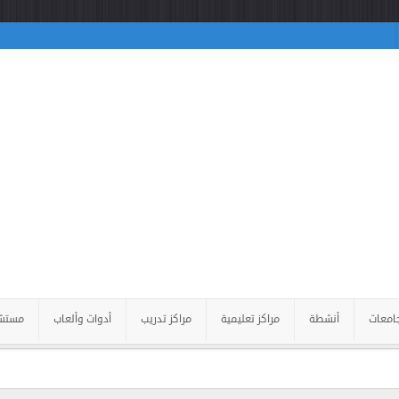
امعات
أنشطة
مراكز تعليمية
مراكز تدريب
أدوات وألعاب
مستش