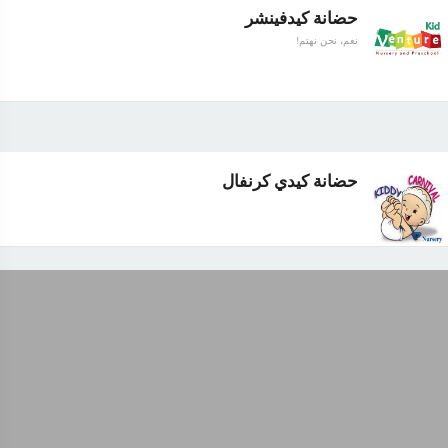
حضانة كيدفينشر
نعم، نحن نهتم!
حضانة كيدي كرنفال