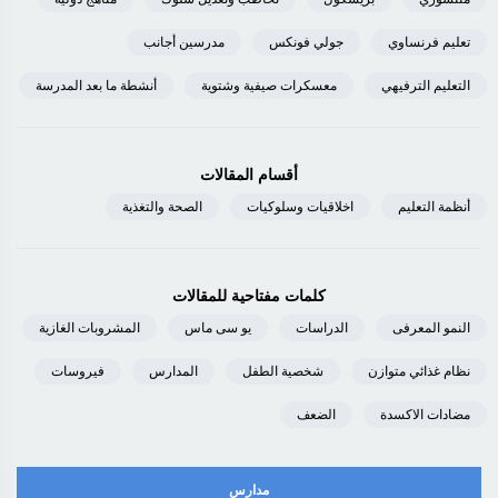
تعليم فرنساوي
جولي فونكس
مدرسين أجانب
التعليم الترفيهي
معسكرات صيفية وشتوية
أنشطة ما بعد المدرسة
أقسام المقالات
أنظمة التعليم
اخلاقيات وسلوكيات
الصحة والتغذية
كلمات مفتاحية للمقالات
النمو المعرفى
الدراسات
يو سى ماس
المشروبات الغازية
نظام غذائي متوازن
شخصية الطفل
المدارس
فيروسات
مضادات الاكسدة
الضعف
مدارس