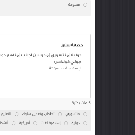
سموحة
حضانة ستارز
دولية
|
منتسوري
|
مدرسين أجانب
|
مناهج دول
جولي فونكس
|
-
سموحة
الإسكندرية
كلمات بحثية
منتسوري
تخاطب وتعديل سلوك
التعليم
دولية
إسلامية لغات
أمريكية
أنشطة