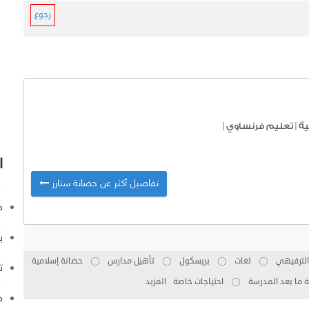
رجوع
ية
|
تعليم فرنساوي
|
ا
تفاصيل أكثر عن حضانة ستارز
م
ب
 الترفيهي
لغات
بريسكول
تأهيل مدارس
حضانة إسلامية
ت
 ما بعد المدرسة
احتياجات خاصة
المزيد
م