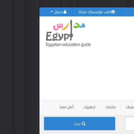
اضف مؤسستك مجانا
دخول
فيات
مكتبات
تجهيزات
أعلن معنا
بحث