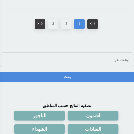
3
2
1
تصفية النتائج حسب المناطق
اشمون
الباجور
السادات
الشهداء