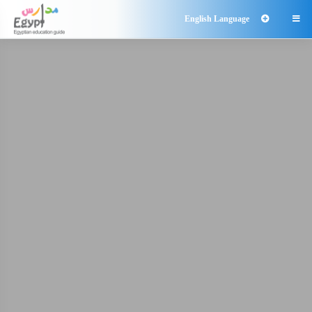
English Language
