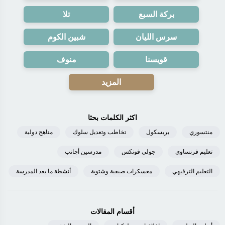
بركة السبع
تلا
سرس الليان
شبين الكوم
قويسنا
منوف
المزيد
اكثر الكلمات بحثا
منتسوري
بريسكول
تخاطب وتعديل سلوك
مناهج دولية
تعليم فرنساوي
جولي فونكس
مدرسين أجانب
التعليم الترفيهي
معسكرات صيفية وشتوية
أنشطة ما بعد المدرسة
أقسام المقالات