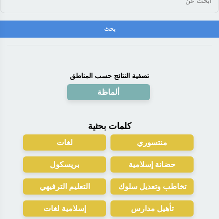
تصفية النتائج حسب المناطق
ألماظة
كلمات بحثية
منتسوري
لغات
حضانة إسلامية
بريسكول
تخاطب وتعديل سلوك
التعليم الترفيهي
تأهيل مدارس
إسلامية لغات