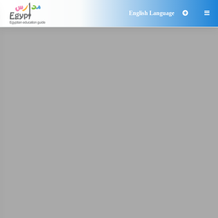
English Language
