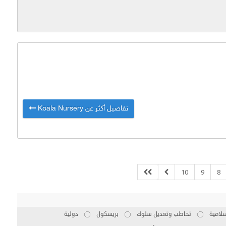
تفاصيل أكثر عن Koala Nursery
10
9
8
لامية
تخاطب وتعديل سلوك
بريسكول
دولية