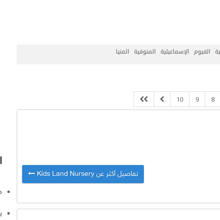
ة
الفيوم
الإسماعيلية
المنوفية
المنيا
10
9
8
ا
تفاصيل أكثر عن Kids Land Nursery
م
ب