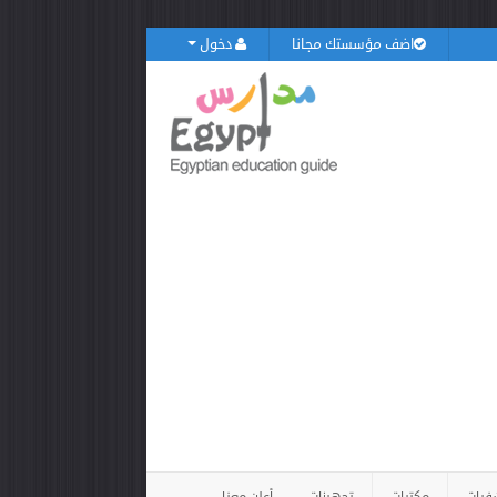
اضف مؤسستك مجانا
دخول