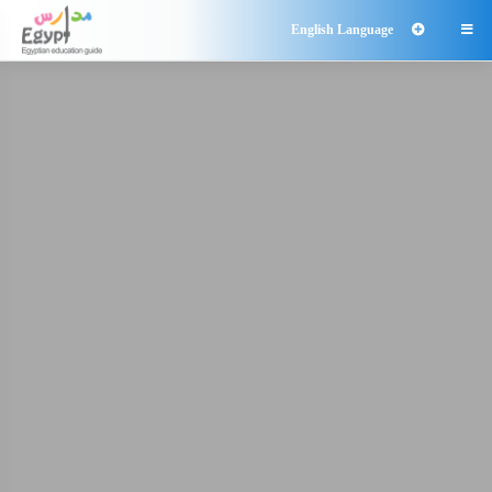
English Language
