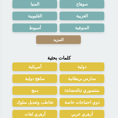
سوهاج
المنيا
الغربية
القليوبية
المنوفية
أسيوط
المزيد
كلمات بحثية
دولية
أمريكية
مدارس بريطانية
مناهج دولية
منتسوري (بالحضانة)
دمج
ذوي احتياجات خاصة
تخاطب وتعديل سلوك
أزهري عربي
أزهري لغات