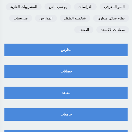
النمو المعرفى
الدراسات
يو سى ماس
المشروبات الغازية
نظام غذائي متوازن
شخصية الطفل
المدارس
فيروسات
مضادات الاكسدة
الضعف
مدارس
حضانات
معاهد
جامعات