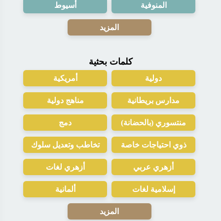
المنوفية
أسيوط
المزيد
كلمات بحثية
دولية
أمريكية
مدارس بريطانية
مناهج دولية
منتسوري (بالحضانة)
دمج
ذوي احتياجات خاصة
تخاطب وتعديل سلوك
أزهري عربي
أزهري لغات
إسلامية لغات
ألمانية
المزيد