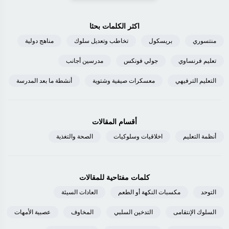
اكثر الكلمات بحثا
منتسوري
بريسكول
تخاطب وتعديل سلوك
مناهج دولية
تعليم فرنساوي
جولي فونكس
مدرسين أجانب
التعليم الترفيهي
معسكرات صيفية وشتوية
أنشطة ما بعد المدرسة
أقسام المقالات
أنظمة التعليم
اخلاقيات وسلوكيات
الصحة والتغذية
كلمات مفتاحية للمقالات
التوحد
مكسبات النكهة أو الطعم
العادات السيئة
السلوك الإنتقامى
التدخين السلبي
المخاوف
عصبية الأمهات