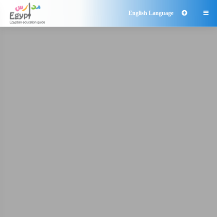
English Language
