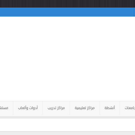
امعات
أنشطة
مراكز تعليمية
مراكز تدريب
أدوات وألعاب
مستش