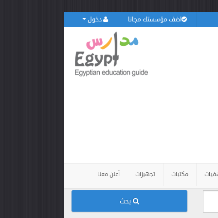
اضف مؤسستك مجانا
دخول
فيات
مكتبات
تجهيزات
أعلن معنا
بحث