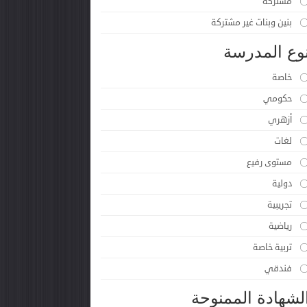
مشتركة
بنين وبنات غير مشتركة
وع المدرسة
خاصة
حكومي
أزهري
لغات
مستوى رفيع
دولية
تجريبية
رياضية
تربية خاصة
فندقي
لشهادة الممنوحة