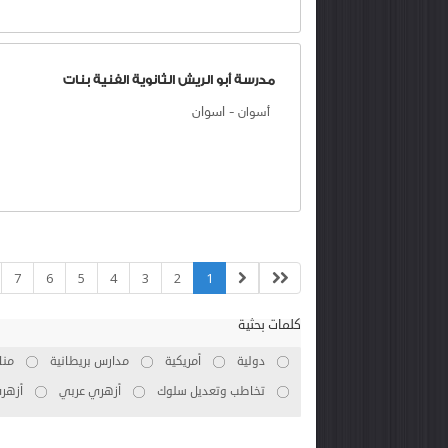
مدرسة أبو الريش الثانوية الفنية بنات
-
اسوان
أسوان
7
6
5
4
3
2
1
كلمات بحثية
دولية
أمريكية
مدارس بريطانية
منا
تخاطب وتعديل سلوك
أزهري عربي
أزهر