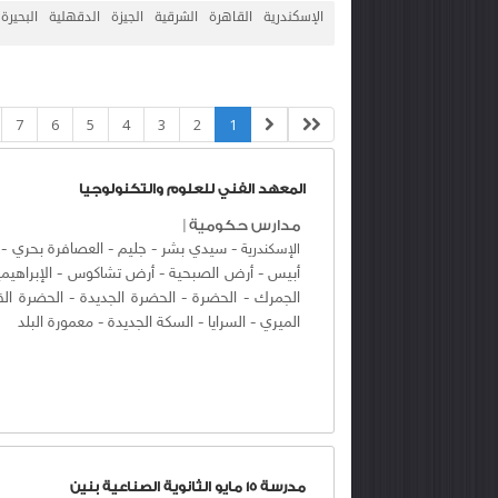
الإسكندرية
القاهرة
الشرقية
الجيزة
الدقهلية
البحيرة
7
6
5
4
3
2
1
المعهد الفني للعلوم والتكنولوجيا
مدارس حكومية
|
-
سيدي بشر
-
جليم
-
العصافرة بحري
-
الإسكندرية
أبيس
-
أرض الصبحية
-
أرض تشاكوس
-
الإبراهيم
الجمرك
-
الحضرة
-
الحضرة الجديدة
-
الحضرة الق
الميري
-
السرايا
-
السكة الجديدة
-
معمورة البلد
مدرسة 15 مايو الثانوية الصناعية بنين