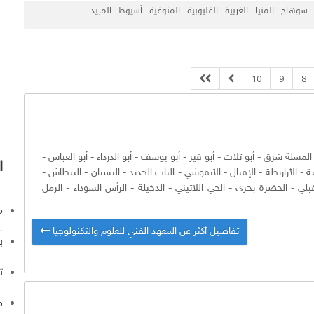
سوهاج
المنيا
الغربية
القليوبية
المنوفية
أسيوط
المزيد
10
9
8
المسلة شرق
-
أبو تلات
-
أبو قير
-
أبو يوسف
-
أبو الدرداء
-
أبو العباس
-
ا
ية
-
الأزاريطة
-
الإقبال
-
الأنفوشي
-
الباب الحديد
-
البستان
-
البيطاش
-
بلي
-
الحضرة بحري
-
الحي اللاتيني
-
الدخيلة
-
الرأس السوداء
-
الرمل
م
تفاصيل أكثر عن المعهد الفني للعلوم والتكنولوجيا
ب
ت
م