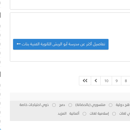
ا
تفاصيل أكثر عن مدرسة أبو الريش الثانوية الفنية بنات
ا
10
9
8
هج دولية
منتسوري (بالحضانة)
دمج
ذوي احتياجات خاصة
ي لغات
إسلامية لغات
ألمانية
المزيد