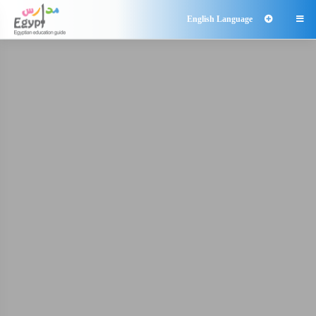
English Language
