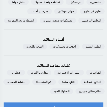
منتسوري
بريسكول
تخاطب وتعديل سلوك
مناهج دولية
تعليم فرنساوي
جولي فونكس
مدرسين أجانب
التعليم الترفيهي
معسكرات صيفية وشتوية
أنشطة ما بعد المدرسة
أقسام المقالات
أنظمة التعليم
اخلاقيات وسلوكيات
الصحة والتغذية
كلمات مفتاحية للمقالات
الدراسات
المهارات الاجتماعية
مدارس اللغات
الانفلوانزا
النتائج الايجابية
نتائج سلبية
الام المتسلطة
النشاط الجسدى
نظام غذائي متوازن
السلوك الجيد