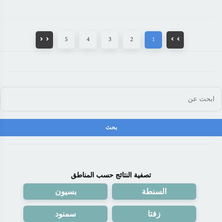
5
4
3
2
1
تصفية النتائج حسب المناطق
السنطة
بسيون
زفتا
سمنود