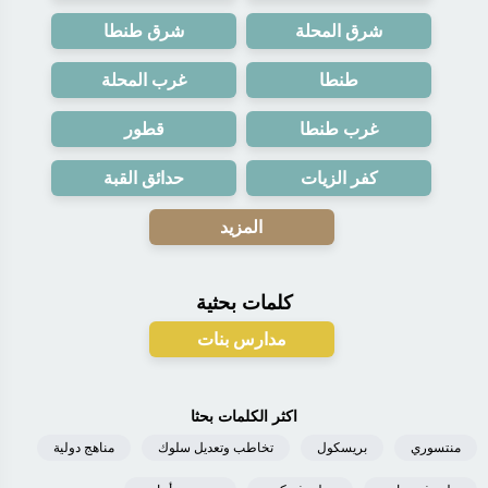
شرق المحلة
شرق طنطا
طنطا
غرب المحلة
غرب طنطا
قطور
كفر الزيات
حدائق القبة
المزيد
كلمات بحثية
مدارس بنات
اكثر الكلمات بحثا
منتسوري
بريسكول
تخاطب وتعديل سلوك
مناهج دولية