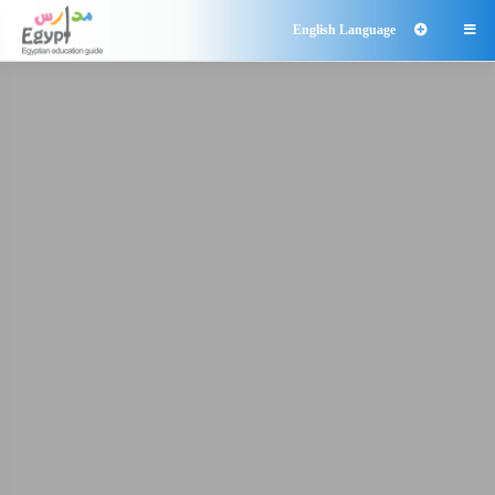
English Language
