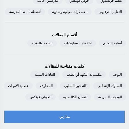
تعليم فرنساوي
جولي فونكس
مدرسين أجانب
التعليم الترفيهي
معسكرات صيفية وشتوية
أنشطة ما بعد المدرسة
أقسام المقالات
أنظمة التعليم
اخلاقيات وسلوكيات
الصحة والتغذية
كلمات مفتاحية للمقالات
التوحد
مكسبات النكهة أو الطعم
العادات السيئة
السلوك الإنتقامى
التدخين السلبي
المخاوف
عصبية الأمهات
الوجبات السريعة
فقدان الكالسيوم
الجولي فونكس
مدارس