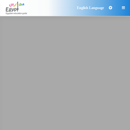
English Language
