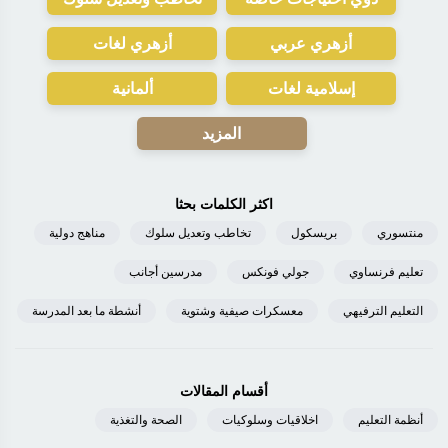
أزهري عربي
أزهري لغات
إسلامية لغات
ألمانية
المزيد
اكثر الكلمات بحثا
منتسوري
بريسكول
تخاطب وتعديل سلوك
مناهج دولية
تعليم فرنساوي
جولي فونكس
مدرسين أجانب
التعليم الترفيهي
معسكرات صيفية وشتوية
أنشطة ما بعد المدرسة
أقسام المقالات
أنظمة التعليم
اخلاقيات وسلوكيات
الصحة والتغذية