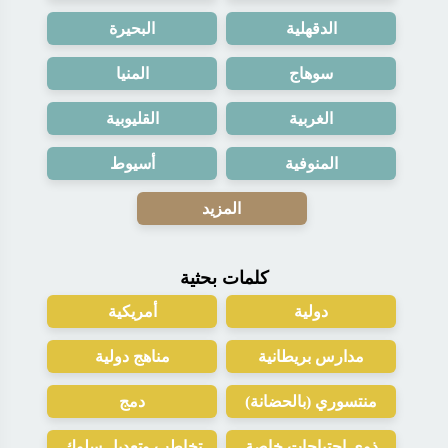
الدقهلية
البحيرة
سوهاج
المنيا
الغربية
القليوبية
المنوفية
أسيوط
المزيد
كلمات بحثية
دولية
أمريكية
مدارس بريطانية
مناهج دولية
منتسوري (بالحضانة)
دمج
ذوي احتياجات خاصة
تخاطب وتعديل سلوك