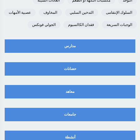
التوحد
مكسبات النكهة أو الطعم
العادات السيئة
السلوك الإنتقامى
التدخين السلبي
المخاوف
عصبية الأمهات
الوجبات السريعة
فقدان الكالسيوم
الجولي فونكس
مدارس
حضانات
معاهد
جامعات
أنشطة