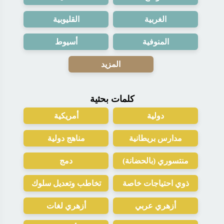
الغربية
القليوبية
المنوفية
أسيوط
المزيد
كلمات بحثية
دولية
أمريكية
مدارس بريطانية
مناهج دولية
منتسوري (بالحضانة)
دمج
ذوي احتياجات خاصة
تخاطب وتعديل سلوك
أزهري عربي
أزهري لغات