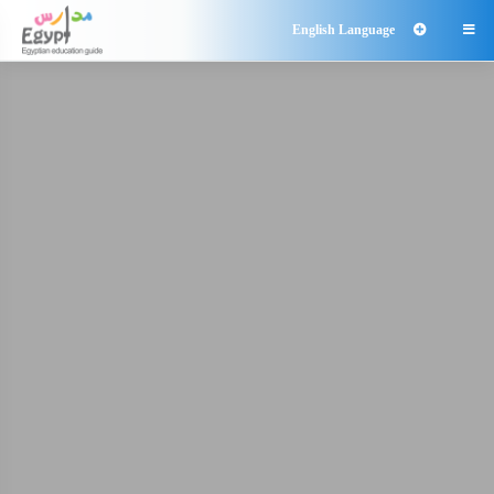
English Language
