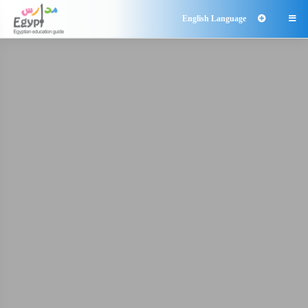
English Language
