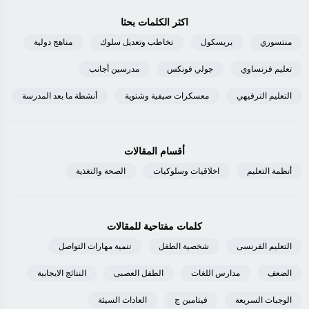
اكثر الكلمات بحثا
منتسوري
بريسكول
تخاطب وتعديل سلوك
مناهج دولية
تعليم فرنساوي
جولي فونكس
مدرسين أجانب
التعليم الترفيهي
معسكرات صيفية وشتوية
أنشطة ما بعد المدرسة
أقسام المقالات
أنظمة التعليم
اخلاقيات وسلوكيات
الصحة والتغذية
كلمات مفتاحية للمقالات
التعليم الفرنسى
شخصية الطفل
تنمية مهارات التواصل
الضعف
مدارس اللغات
الطفل العصبى
النتائج الايجابية
الوجبات السريعة
فيتامين ج
العادات السيئة