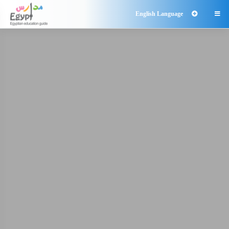
English Language
