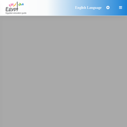
English Language
