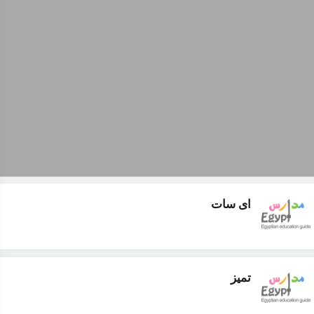
اى سات
تميز