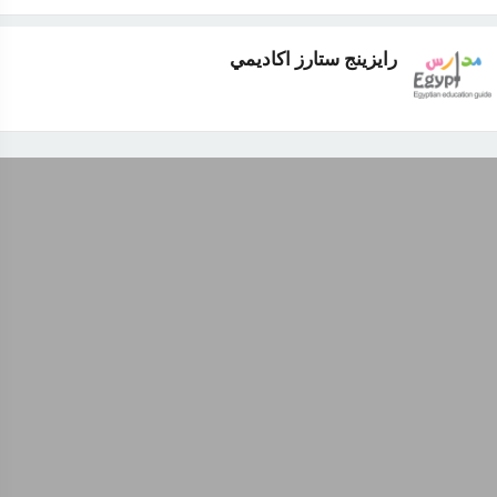
رايزينج ستارز اكاديمي