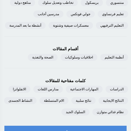
منتسوري
بريسكول
تخاطب وتعديل سلوك
مناهج دولية
تعليم فرنساوي
جولي فونكس
مدرسين أجانب
التعليم الترفيهي
معسكرات صيفية وشتوية
أنشطة ما بعد المدرسة
أقسام المقالات
أنظمة التعليم
اخلاقيات وسلوكيات
الصحة والتغذية
كلمات مفتاحية للمقالات
الدراسات
المهارات الاجتماعية
مدارس اللغات
الانفلوانزا
النتائج الايجابية
نتائج سلبية
الام المتسلطة
النشاط الجسدى
نظام غذائي متوازن
السلوك الجيد