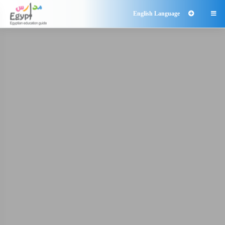
English Language
