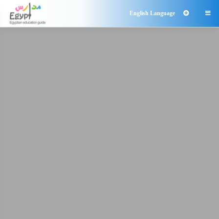
English Language
