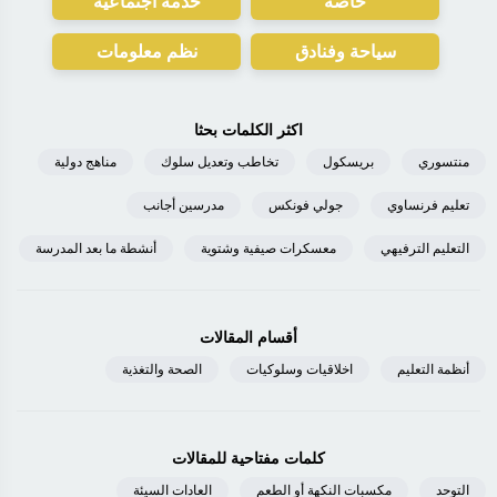
خاصة
خدمة اجتماعية
سياحة وفنادق
نظم معلومات
اكثر الكلمات بحثا
منتسوري
بريسكول
تخاطب وتعديل سلوك
مناهج دولية
تعليم فرنساوي
جولي فونكس
مدرسين أجانب
التعليم الترفيهي
معسكرات صيفية وشتوية
أنشطة ما بعد المدرسة
أقسام المقالات
أنظمة التعليم
اخلاقيات وسلوكيات
الصحة والتغذية
كلمات مفتاحية للمقالات
التوحد
مكسبات النكهة أو الطعم
العادات السيئة