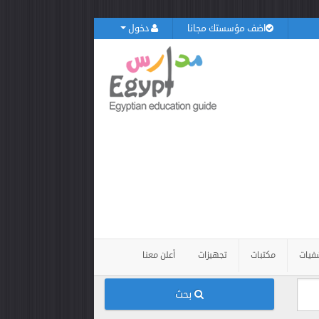
اضف مؤسستك مجانا
دخول
فيات
مكتبات
تجهيزات
أعلن معنا
بحث