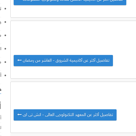
ت
ج
م
ا
تفاصيل أكثر عن أكاديمية الشروق - العاشر من رمضان
م
أ
خ
أ
تفاصيل أكثر عن المعهد التكنولوجى العالى - اتش تى اى
أ
ا