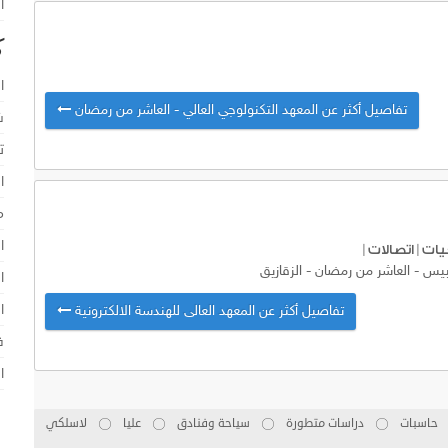
ا
ك
ا
تفاصيل أكثر عن المعهد التكنولوجي العالي - العاشر من رمضان
ش
ت
ا
م
ا
يات
|
اتصالات
|
بيس
-
العاشر من رمضان
-
الزقازيق
ا
ا
تفاصيل أكثر عن المعهد العالى للهندسة الالكترونية
ف
ا
حاسبات
دراسات متطورة
سياحة وفنادق
عليا
لاسلكي