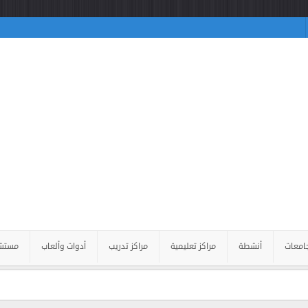
امعات
أنشطة
مراكز تعليمية
مراكز تدريب
أدوات وألعاب
مستش