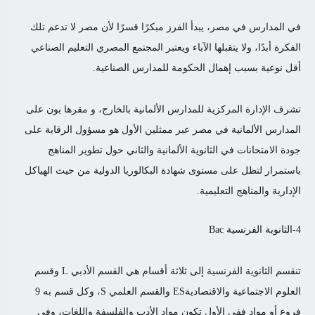
في المدارس في مصر، يبدأ الفرز مبكرًا قسرًا لأن مصر لا تدعم تلك
الفكرة أبدًا، ولا يتقبلها الآباء ويعتبر المجتمع المصري التعليم الصناعي
أقل نوعية بسبب إهمال الحكومة للمدارس الصناعية.
تشرف الإدارة المركزية للمدارس الألمانية بالخارج، و مقرها بون على
المدارس الألمانية في مصر عبر ممثلين الأول هو مسؤول الرقابة على
جودة الامتحانات في الثانوية الألمانية والثاني حول تطوير المناهج
باستمرار لتظل على مستوى شهادة البكالوريا الدولية من حيث الهياكل
الإدارية والمناهج التعليمية.
4-الثانوية الفرنسية Bac
تنقسم الثانوية الفرنسية إلى ثلاثة أقسام هي القسم الأدبي L وقسم
العلوم الاجتماعية والاقتصاديةES والقسم العلمي S، وكل قسم به 9
فروع أو مواد ففي الأول تكون مواد الأدب والفلسفة واللغات، وفي