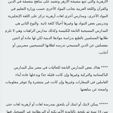
الأزهرية والتي تتبع مشيخة الأزهر وتعتمد على مناهج متعمقة في الدين
والقرآن واللغة العربية بجانب المواد الأخرى حسب وزارة التعليم في
المواد الأخرى، ومدارس أخرى لغات أزهرية تركز على اللغة الإنجليزية
وتدريس بعض المواد بها وغيرها أحيانًا كلغة ثانية. والنوع الثاني هي
المدارس المسيحية التابعة للكنيسة وكذلك مدارس الراهبات وهي لا تلزم
طلابها المسلمين بالطبع بدراسة موادها الدينية لكن لها مادة أو اثنتين
مفصلتين عن الدين المسيحي تدرسه لطلابها المسيحيين مصريين أو
أجانب.
****
هناك بعض المدارس التابعة للجاليات في مصر مثل المدارس
الباكستانية والتركية وغيرها وإن كانت قليلة جدًا ويدخلها عادة أبناء
العاملين في السفارات وغيرها وإن كانت غير منتشرة ولا تتوفر معلومات
واضحة عن مناهجها.
*****
يمكن لابنك أو ابنتك أن يلتحق بمدرسة لغات أو أزهرية لغات حتى
سن 14 سنة ثم يلتحق بالثانوية الأمريكية أو البريطانية عبر التسجيل فيها