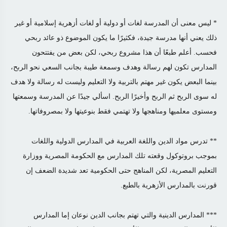
*
ليس معنى أن المدرسة لغات أو دولية أو لغات أزهرية إسلامية أو غير
ذلك يعني أنها مدرسة جيدة، فكثيرًا ما يكون الموضوع ذو عائد ربحي
فحسب. أعلم طبعًا أن هذا مشروع ربحي، لكن بعض من يفتتحون
المدارس تكون لهم رسالة وهدف وسمعة طيبة بجانب السعي نحو الربح،
بينما البعض يكون غير مهتم بالتربية ولا التعليم وليست له رسالة ولا هدف
له سوى الربح ثم الربح وأخيرًا الربح. اسألي جيدًا عن المدرسة وسمعتها
ومستوى معلميها ومناهجها ولا تهتمي فقط بنوعيتها ولا بمصروفاتها.
**
تدرس مواد الدين واللغة العربية في المدارس الدولية واللغات
بموجب بروتوكول وقعته تلك المدارس مع الحكومة المصرية ووزارة
التعليم المصرية، لكن المناهج حتى الحكومية تعد شديدة الضعف إن
قورنت بالمدارس الأزهرية بالطبع.
***
المدارس الدينية والتي تهتم بجانب الدين نوعان إما المدارس