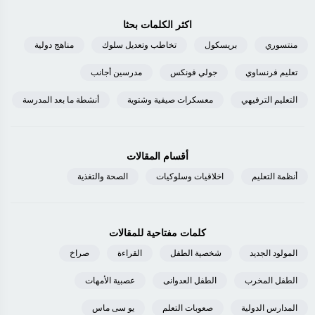
اكثر الكلمات بحثا
منتسوري
بريسكول
تخاطب وتعديل سلوك
مناهج دولية
تعليم فرنساوي
جولي فونكس
مدرسين أجانب
التعليم الترفيهي
معسكرات صيفية وشتوية
أنشطة ما بعد المدرسة
أقسام المقالات
أنظمة التعليم
اخلاقيات وسلوكيات
الصحة والتغذية
كلمات مفتاحية للمقالات
المولود الجديد
شخصية الطفل
القراءة
صراخ
الطفل المخرب
الطفل العدوانى
عصبية الأمهات
المدارس الدولية
صعوبات التعلم
يو سى ماس