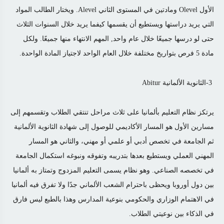
الأول ‏Olevel‏ ومادتين في المستوى الثاني Alevel‏. ويختار الطالب المواد
التي يريد دراستها ويستطيع أن يقسمها كيفما يريد خلال السنوات الثلاث
حتى لو درسها جميعًا خلال عام واحد‏,‏ المهم الانتهاء منها جميعًا. ولكل
مادة 5 فرص بتواريخ مختلفة خلال العام الواحد لاجتياز المادة الواحدة.
3-الثانوية الألمانية Abitur
يرتكز نظام التعليم بألمانيا على ثلاث مراحل تنتقي الطلاب وتقسمهم إلى
مسارين الأول هو المسار الأكاديمي للوصول إلى شهادة الثانوية الألمانية
ثم الجامعة في تخصص أدبي أو علمي أو مهني، والثاني هو المسار
المهني العملي ويستطيع بعدها بتدريبه وتفوقه ونبوغه استكمال الجامعة
في تخصصه الصناعي. وهو نظام يسمى التعليم المزدوج وتمتاز به ألمانيا
بين دول أوروبا ويحظى باحترام الشعب الألماني جدًا ولا تفرق فيه ألمانيا
في الاهتمام الوزاري والحكومي بنوعية المدارس وهذا بالطبع ليس فارق
في الذكاء بين نوعيتي الطلاب.