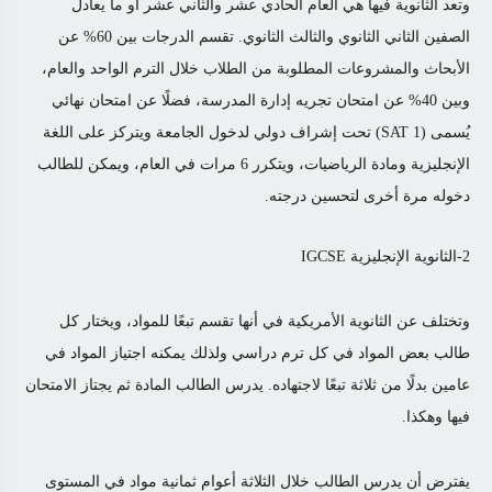
وتعد الثانوية فيها هي العام الحادي عشر والثاني عشر أو ما يعادل
الصفين الثاني الثانوي والثالث الثانوي. تقسم الدرجات بين 60% عن
الأبحاث والمشروعات المطلوبة من الطلاب خلال الترم الواحد والعام،
وبين 40% عن امتحان تجريه إدارة المدرسة، فضلًا عن امتحان نهائي
يُسمى (SAT 1) تحت إشراف دولي لدخول الجامعة ويتركز على اللغة
الإنجليزية ومادة الرياضيات، ويتكرر 6 مرات في العام، ويمكن للطالب
دخوله مرة أخرى لتحسين درجته.
2-الثانوية الإنجليزية IGCSE
وتختلف عن الثانوية الأمريكية في أنها تقسم تبعًا للمواد، ويختار كل
طالب بعض المواد في كل ترم دراسي ولذلك يمكنه اجتياز المواد في
عامين بدلًا من ثلاثة تبعًا لاجتهاده. يدرس الطالب المادة ثم يجتاز الامتحان
فيها وهكذا.
يفترض أن يدرس الطالب خلال الثلاثة أعوام ثمانية مواد في المستوى