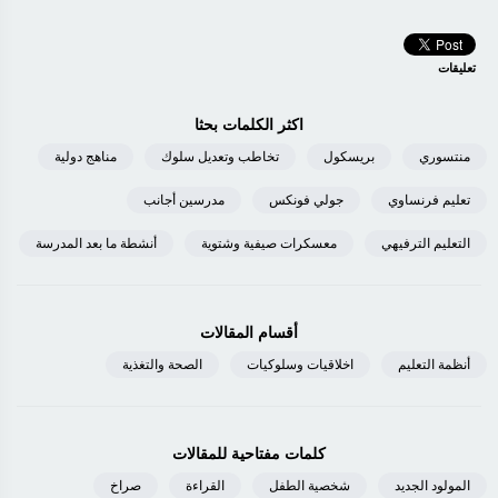
تعليقات
اكثر الكلمات بحثا
منتسوري
بريسكول
تخاطب وتعديل سلوك
مناهج دولية
تعليم فرنساوي
جولي فونكس
مدرسين أجانب
التعليم الترفيهي
معسكرات صيفية وشتوية
أنشطة ما بعد المدرسة
أقسام المقالات
أنظمة التعليم
اخلاقيات وسلوكيات
الصحة والتغذية
كلمات مفتاحية للمقالات
المولود الجديد
شخصية الطفل
القراءة
صراخ