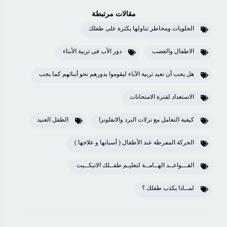
مقالات مرتبطة
الحلويات ومخاطر تناولها بكثرة على طفلك
الاطفال والغضب
دور الأب فى تربية الأبناء
هل يجب أن نعيد تربية الآباء ليقوموا بدورهم نحو أبنائهم كما يجب
الاستعداد لفترة الامتحانات
كيفية التعامل مع نزلات البرد والانفلونزا
الطفل العنيد
الحركة المفرطة عند الأطفال ( أسبابها و علاجها )
القـــواعــد الهــامــة لتعليـم طفــلك الاتيكــيت
لمــاذا يكذب طفلك ؟