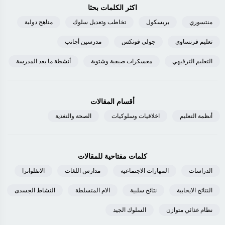
اكثر الكلمات بحثا
منتسوري
بريسكول
تخاطب وتعديل سلوك
مناهج دولية
تعليم فرنساوي
جولي فونكس
مدرسين أجانب
التعليم الترفيهي
معسكرات صيفية وشتوية
أنشطة ما بعد المدرسة
أقسام المقالات
أنظمة التعليم
اخلاقيات وسلوكيات
الصحة والتغذية
كلمات مفتاحية للمقالات
الدراسات
المهارات الاجتماعية
مدارس اللغات
الانفلوانزا
النتائج الايجابية
نتائج سلبية
الام المتسلطة
النشاط الجسدى
نظام غذائي متوازن
السلوك الجيد