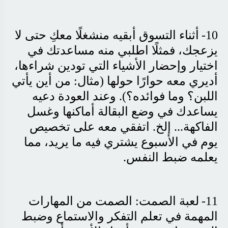
10-
أثناء التسوق أبقيه منشغلًا معكِ حتى لا
يزعجك، فمثلًا اطلبي منه مساعدتك في
اختيار وإحضار الأشياء التي تودين شراءها،
أديري معه حوارًا حولها (مثال: من أين يأتي
اللبن؟ وما فوائده؟). وعند العودة دعيه
يساعدك في وضع البقالة أماكنها وغسل
الفاكهة... إلخ. اتفقي معه على تخصيص
يوم في الأسبوع يشتري فيه ما يريد، مما
يعلمه ضبط النفس
.
11-
لعبة الصمت: الصمت من المهارات
المهمة في تعلم التفكر والاستماع وضبط