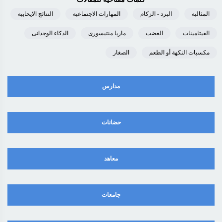
المثالية
البرد - الزكام
المهارات الاجتماعية
النتائج الايجابية
الفيتامينات
الغضب
ماريا منتيسورى
الذكاء الوجدانى
مكسبات النكهة أو الطعم
الصغار
مدارس
حضانات
معاهد
جامعات