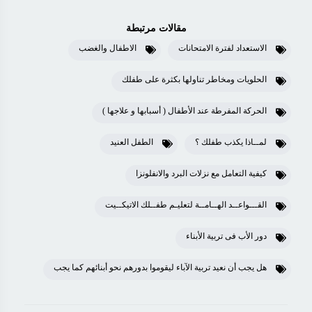
مقالات مرتبطة
الاستعداد لفترة الامتحانات
الاطفال والغضب
الحلويات ومخاطر تناولها بكثرة على طفلك
الحركة المفرطة عند الأطفال ( أسبابها و علاجها )
لمــاذا يكذب طفلك ؟
الطفل العنيد
كيفية التعامل مع نزلات البرد والانفلونزا
القـــواعــد الهــامــة لتعليـم طفــلك الاتيكــيت
دور الأب فى تربية الأبناء
هل يجب أن نعيد تربية الآباء ليقوموا بدورهم نحو أبنائهم كما يجب