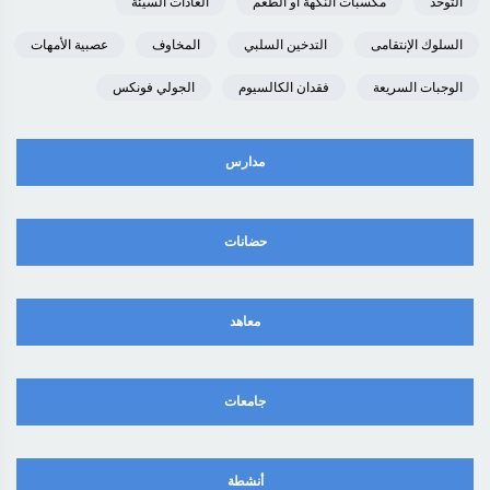
التوحد
مكسبات النكهة أو الطعم
العادات السيئة
السلوك الإنتقامى
التدخين السلبي
المخاوف
عصبية الأمهات
الوجبات السريعة
فقدان الكالسيوم
الجولي فونكس
مدارس
حضانات
معاهد
جامعات
أنشطة