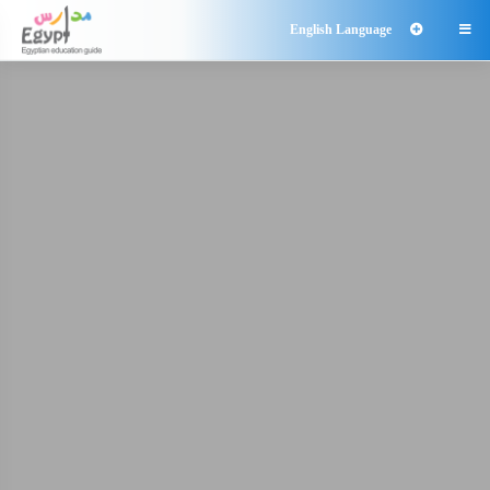
English Language
