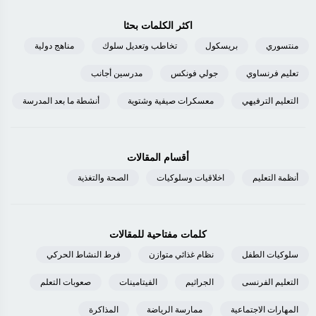
اكثر الكلمات بحثا
منتسوري
بريسكول
تخاطب وتعديل سلوك
مناهج دولية
تعليم فرنساوي
جولي فونكس
مدرسين أجانب
التعليم الترفيهي
معسكرات صيفية وشتوية
أنشطة ما بعد المدرسة
أقسام المقالات
أنظمة التعليم
اخلاقيات وسلوكيات
الصحة والتغذية
كلمات مفتاحية للمقالات
سلوكيات الطفل
نظام غذائي متوازن
فرط النشاط الحركي
التعليم الفرنسى
الجراثيم
الفيتامينات
صعوبات التعلم
المهارات الاجتماعية
ممارسة الرياضة
المذاكرة