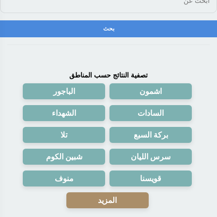
تصفية النتائج حسب المناطق
اشمون
الباجور
السادات
الشهداء
بركة السبع
تلا
سرس الليان
شبين الكوم
قويسنا
منوف
المزيد