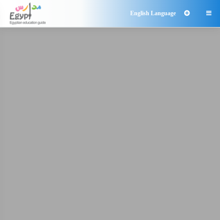
English Language
