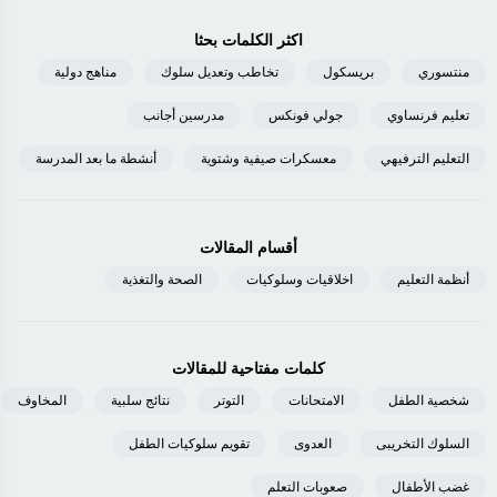
اكثر الكلمات بحثا
منتسوري
بريسكول
تخاطب وتعديل سلوك
مناهج دولية
تعليم فرنساوي
جولي فونكس
مدرسين أجانب
التعليم الترفيهي
معسكرات صيفية وشتوية
أنشطة ما بعد المدرسة
أقسام المقالات
أنظمة التعليم
اخلاقيات وسلوكيات
الصحة والتغذية
كلمات مفتاحية للمقالات
شخصية الطفل
الامتحانات
التوتر
نتائج سلبية
المخاوف
السلوك التخريبى
العدوى
تقويم سلوكيات الطفل
غضب الأطفال
صعوبات التعلم