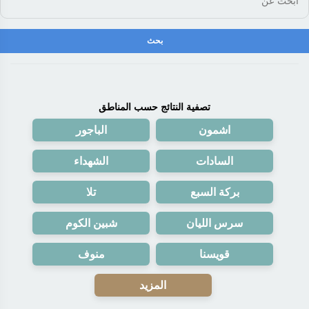
تصفية النتائج حسب المناطق
اشمون
الباجور
السادات
الشهداء
بركة السبع
تلا
سرس الليان
شبين الكوم
قويسنا
منوف
المزيد