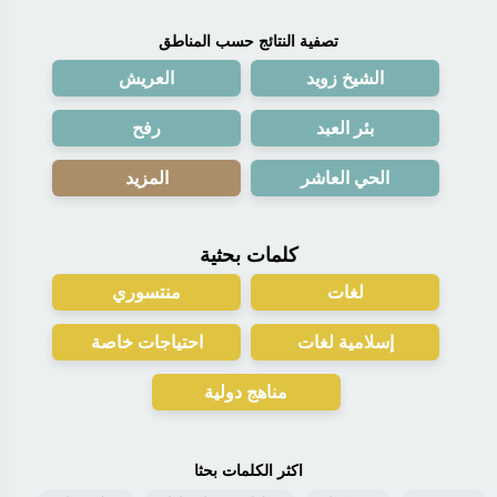
تصفية النتائج حسب المناطق
الشيخ زويد
العريش
بئر العبد
رفح
الحي العاشر
المزيد
كلمات بحثية
لغات
منتسوري
إسلامية لغات
احتياجات خاصة
مناهج دولية
اكثر الكلمات بحثا