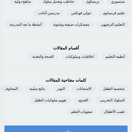
منتسوري
بريسكول
تخاطب وتعديل سلوك
مناهج دولية
تعليم فرنساوي
جولي فونكس
مدرسين أجانب
التعليم الترفيهي
معسكرات صيفية وشتوية
أنشطة ما بعد المدرسة
أقسام المقالات
أنظمة التعليم
اخلاقيات وسلوكيات
الصحة والتغذية
كلمات مفتاحية للمقالات
شخصية الطفل
الامتحانات
التوتر
نتائج سلبية
المخاوف
السلوك التخريبى
العدوى
تقويم سلوكيات الطفل
غضب الأطفال
صعوبات التعلم
مدارس