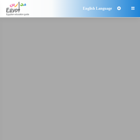
English Language
