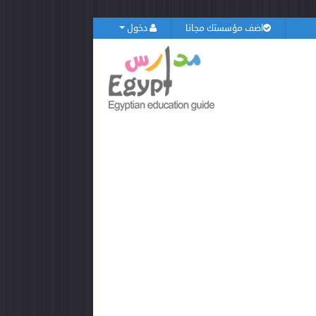
اضف مؤسستك مجانا
دخول