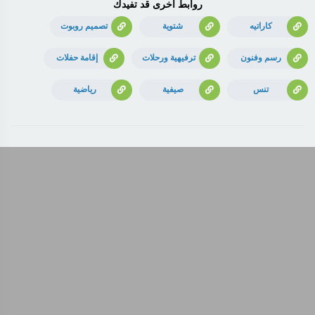
روابط أخرى قد تفيدك
كاراتيه
شتوية
تصميم روبوت
رسم وفنون
ترفيهية ورحلات
إقامة حفلات
تنس
صيفية
رياضية