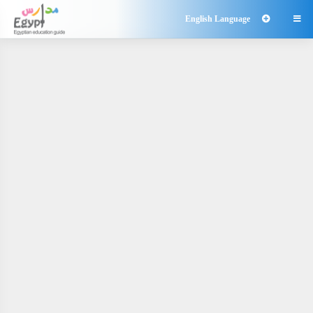
English Language
