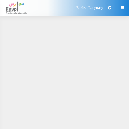
English Language
