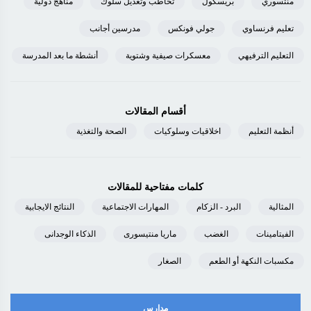
منتسوري
بريسكول
تخاطب وتعديل سلوك
مناهج دولية
تعليم فرنساوي
جولي فونكس
مدرسين أجانب
التعليم الترفيهي
معسكرات صيفية وشتوية
أنشطة ما بعد المدرسة
أقسام المقالات
أنظمة التعليم
اخلاقيات وسلوكيات
الصحة والتغذية
كلمات مفتاحية للمقالات
المثالية
البرد - الزكام
المهارات الاجتماعية
النتائج الايجابية
الفيتامينات
الغضب
ماريا منتيسورى
الذكاء الوجدانى
مكسبات النكهة أو الطعم
الصغار
مدارس