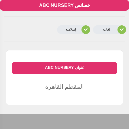
خصائص ABC NURSERY
لغات
إسلامية
عنوان ABC NURSERY
المقطم
القاهرة