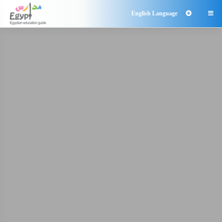
English Language
