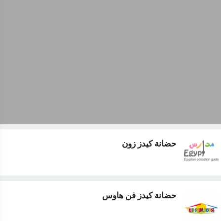
حضانة كيدز زون
حضانة كيدز فن هاوس