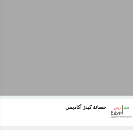
حضانة كيدز أكاديمي