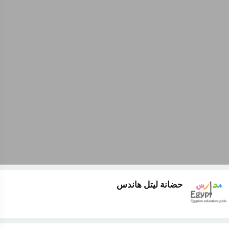
حضانة ليتل هاندس