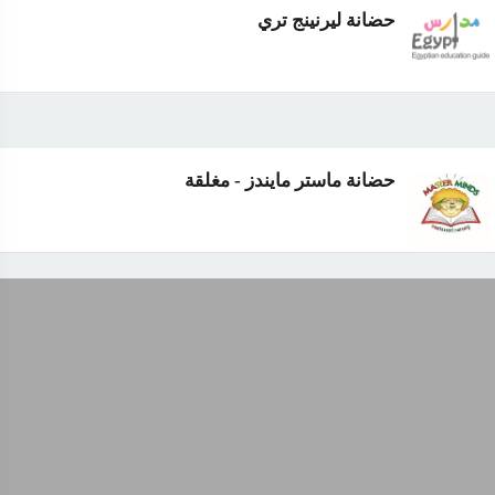
حضانة ليرنينج تري
حضانة ماستر مايندز - مغلقة