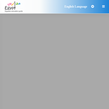
English Language
