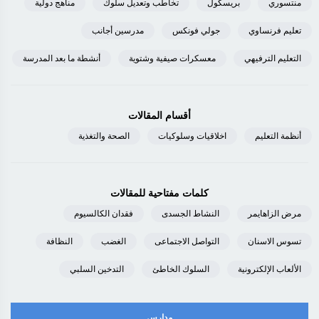
منتسوري
بريسكول
تخاطب وتعديل سلوك
مناهج دولية
تعليم فرنساوي
جولي فونكس
مدرسين أجانب
التعليم الترفيهي
معسكرات صيفية وشتوية
أنشطة ما بعد المدرسة
أقسام المقالات
أنظمة التعليم
اخلاقيات وسلوكيات
الصحة والتغذية
كلمات مفتاحية للمقالات
مرض الزاهايمر
النشاط الجسدى
فقدان الكالسيوم
تسوس الاسنان
التواصل الاجتماعى
الغضب
النظافة
الألعاب الإلكترونية
السلوك الخاطئ
التدخين السلبي
مدارس