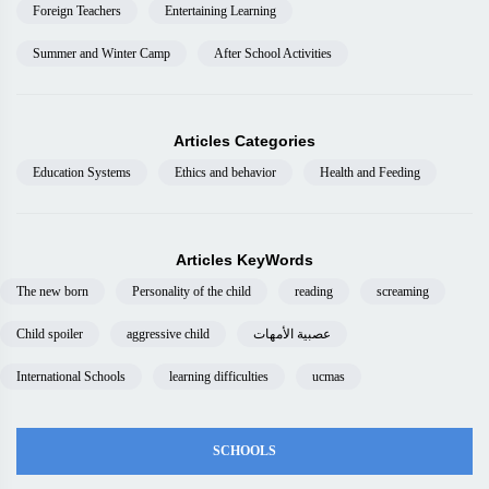
Foreign Teachers
Entertaining Learning
Summer and Winter Camp
After School Activities
Articles Categories
Education Systems
Ethics and behavior
Health and Feeding
Articles KeyWords
The new born
Personality of the child
reading
screaming
Child spoiler
aggressive child
عصبية الأمهات
International Schools
learning difficulties
ucmas
SCHOOLS